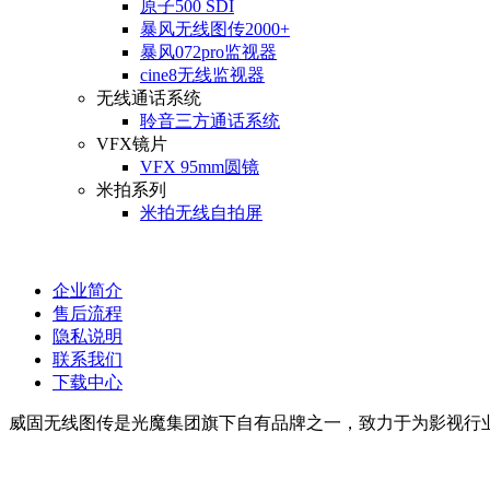
原子500 SDI
暴风无线图传2000+
暴风072pro监视器
cine8无线监视器
无线通话系统
聆音三方通话系统
VFX镜片
VFX 95mm圆镜
米拍系列
米拍无线自拍屏
企业简介
售后流程
隐私说明
联系我们
下载中心
威固无线图传是光魔集团旗下自有品牌之一，致力于为影视行