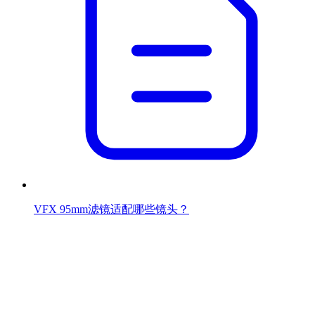
VFX 95mm滤镜适配哪些镜头？