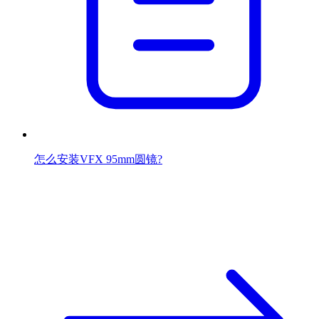
怎么安装VFX 95mm圆镜?