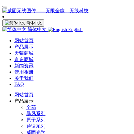
简体中文
简体中文
English
网站首页
产品展示
天猫商城
京东商城
新闻资讯
使用相册
关于我们
FAQ
网站首页
产品展示
全部
暴风系列
原子系列
通话系列
威固光学