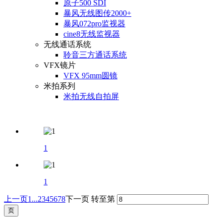
原子500 SDI
暴风无线图传2000+
暴风072pro监视器
cine8无线监视器
无线通话系统
聆音三方通话系统
VFX镜片
VFX 95mm圆镜
米拍系列
米拍无线自拍屏
1
1
上一页
1...
2
3
4
5
6
7
8
下一页
转至第